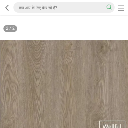
2
/
2